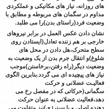
های روزانه، نیاز های مکانیکی و عملکردی
مداوم در سگمان های مربوطه و مطابق با
وضعیت فرد(راستای بدن)را می طلبد.
نشان دادن عکس العمل در برابر نیروهای
خارجی بر هم زننده تعادل(ایستادن روی
سطح متحرک،هل دادن در محل های
شلوغ)و انتقال جرم بدن از یک وضعیت به
وضعیت دیگر(راه رفتن،برخاستن)موجب
نیاز های پیچیده ای می گردد.بنابرین الگوی
فعالیـت عضلانی و حرکت
سگمانی(حرکاتی که در مفصل رخ می
دهد،فعالیت عضلانی به عنوان حرکت
دهنده اصلی و یا سینرژی)نیز متفاوت می