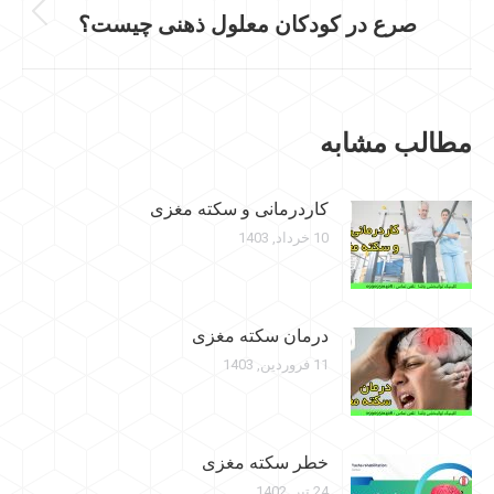
صرع در کودکان معلول ذهنی چیست؟
پست
قبلی:
مطالب مشابه
کاردرمانی و سکته مغزی
10 خرداد, 1403
درمان سکته مغزی
11 فروردین, 1403
خطر سکته مغزی
24 تیر, 1402