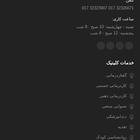
تلفن:
32326671 017 32323907 017
ساعت کاری:
شنبه - چهارشنبه: 10 صبح - 8 شب
پنجشنبه: 12 صبح - 8 شب
ما را دنبال کنید در:
یوتیوب
اینستاگرام
ایمیل
واتساپ
باز
باز
باز
باز
خدمات کلینیک
کردن
کردن
کردن
کردن
برگه
برگه
برگه
برگه
گفتاردرمانی
در
در
در
در
کاردرمانی جسمی
پنجره
پنجره
پنجره
پنجره
کاردرمانی ذهنی
جدید
جدید
جدید
جدید
شنوایی سنجی
دندانپزشکی
تغذیه
روانشناسی کودک