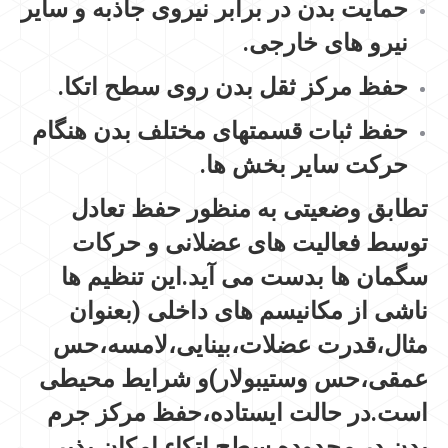
حمایت بدن در برابر نیروی جاذبه و سایر
نیرو های خارجی.
حفظ مرکز ثقل بدن روی سطح اتکا.
حفظ ثبات قسمتهای مختلف بدن هنگام
حرکت سایر بخش ها.
تطابق وضعیتی به منظور حفظ تعادل
توسط فعالیت های عضلانی و حرکات
سگمان ها بدست می آید.این تنظیم ها
ناشی از مکانیسم های داخلی (بعنوان
مثال،قدرت عضلات،بینایی،لامسه،حس
عمقی،حس وستیبولار)و شرایط محیطی
است.در حالت ایستاده،حفظ مرکز جرم
بدن در محدوده سطح اتکاء امکان پذیر