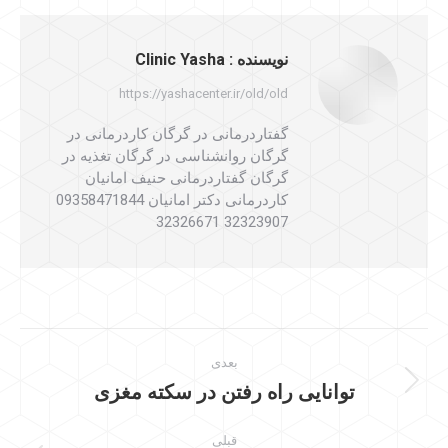
فیسبوک
ایکس
لینکدین
واتساپ
نویسنده :
Clinic Yasha
https://yashacenter.ir/old/old
گفتاردرمانی در گرگان کاردرمانی در
گرگان روانشناسی در گرگان تغذیه در
گرگان گفتاردرمانی حنیف امانیان
کاردرمانی دکتر امانیان 09358471844
32323907 32326671
ناوبری
بعدی
مطلب
توانایی راه رفتن در سکته مغزی
نوشته
بعدی:
قبلی