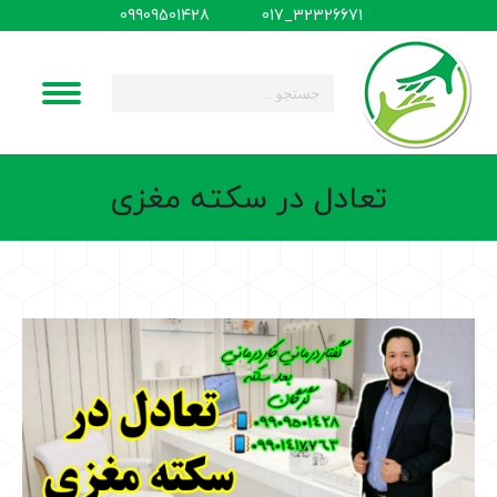
09909501428
32326671_017
جستجو:
تعادل در سکته مغزی