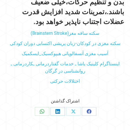
بدن و تنظیم حرکات،خیلی ضعیف
باشند.،تمرینات شدید افزایش قدرت
عضلات اجتناب ناپذیر خواهد بود.
سکته ساقه مغز(Brainstern Stroke)
سکته مغزی در کودکان-زبان پریشی اکتسابی دوران کودکی
آسیب مغزی آنسفالوپاتی هیپوکسیک_ایسکمیک
اینستاگرام کلینیک یاشا ـ خدمات گفتاردرمانی ـکاردرمانی ـ
روانشناسی در گرگان
اختلالات حرکتی
اشتراک گذاشتن
اشتراک
اشتراک
اشتراک
اشتراک
در
در
در
در