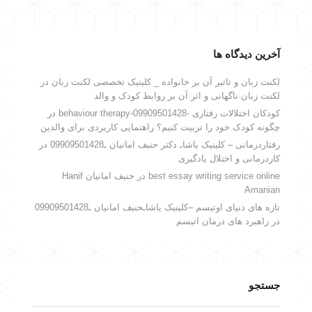
آخرین دیدگاه ها
لکنت زبان و تاثیر آن بر خانواده _ کلینیک تخصصی لکنت زبان
در
لکنت زبان ناگهانی و اثر آن بر روابط کودک و والد
کودکان اختلالات رفتاری -behaviour therapy-09909501428
در
چگونه کودک خود را تربیت کنیم؟ راهنمایی کاربردی برای والدین
رفتاردرمانی – کلینیک یاشاـ دکتر حنیف امانیان ـ09909501428
در
کاردرمانی و اختلال یادگیری
best essay writing service online
در
حنیف امانیان Hanif
Amanian
تازه های دنیای اوتیسم –کلینیک یاشاـحنیف امانیان ـ09909501428
در
راهبرد های درمان اتیسم
جستجو