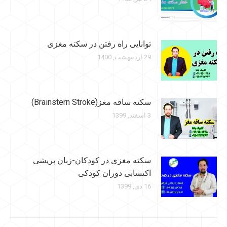
توانایی راه رفتن در سکته مغزی
29 اردیبهشت, 1400
سکته ساقه مغز(Brainstern Stroke)
3 اسفند, 1399
سکته مغزی در کودکان-زبان پریشی
اکتسابی دوران کودکی
16 دی, 1399